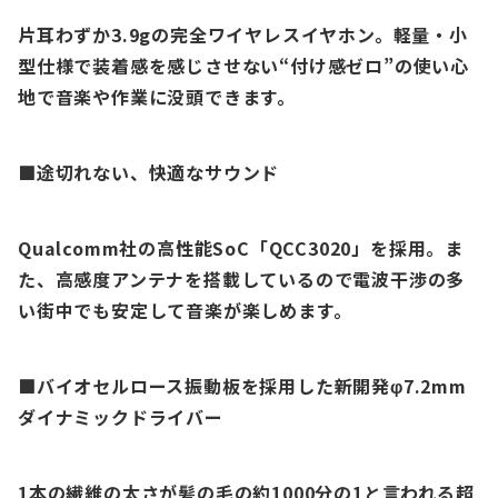
片耳わずか
3.9gの
完全ワイヤレスイヤホン。軽量・小
型仕様で装着感を感じさせない“付け感ゼロ”の使い心
地で音楽や作業に没頭できます。
■途切れない、快適なサウンド
Qualcomm社の高性能SoC「QCC3020」を採用。ま
た、高感度アンテナを搭載しているので電波干渉の多
い街中でも安定して音楽が楽しめます。
■バイオセルロース振動板を採用した新開発φ7.2mm
ダイナミックドライバー
1本の繊維の太さが髪の毛の約1000分の1と言われる超