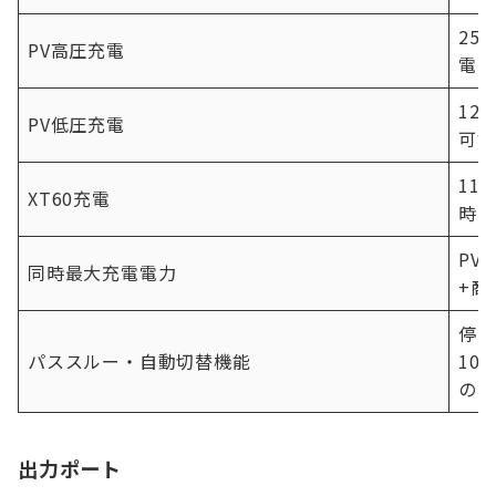
25
PV高圧充電
電可
12
PV低圧充電
可能
11
XT60充電
時に
PV
同時最大充電電力
+商
停電
パススルー・自動切替機能
10
のみ
出力ポート