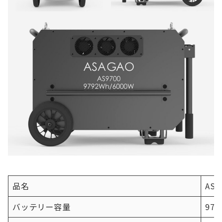
品名
ASA
バッテリー容量
979