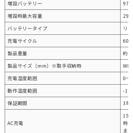
増設バッテリー
97
増設時最大容量
293
バッテリータイプ
リン
充電サイクル
60
製品重量
約13
製品サイズ（mm）※取手収納時
W8
充電温度範囲
0〜
動作温度範囲
-1
保証期間
3年
15
AC充電
時間
まで