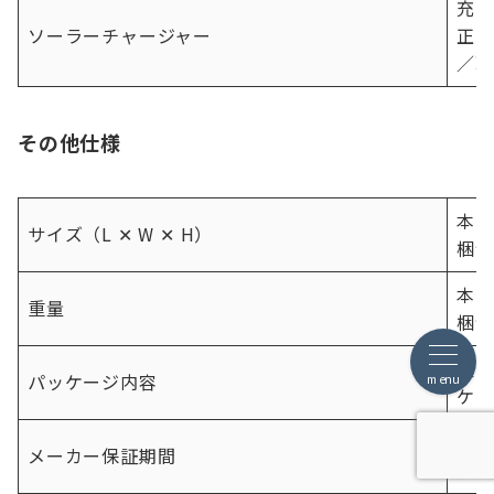
充電
ソーラーチャージャー
正2
／理
その他仕様
本体
サイズ（L ✕ W ✕ H）
梱包
本体
重量
梱包
製品
パッケージ内容
menu
ケー
購入
メーカー保証期間
応）