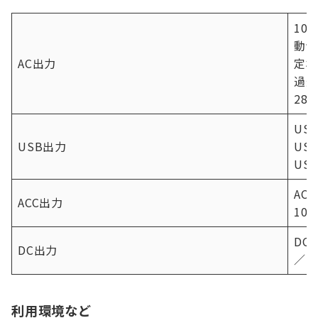
100
動切
AC出力
定格
過過
280
US
USB出力
US
US
AC
ACC出力
10A
DC
DC出力
／10
利用環境など