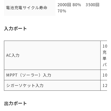
2000回 80％ 3500回
電池充電サイクル寿命
70％
入力ポート
100
充電
AC入力
単位
パス
MPPT（ソーラー）入力
10
シガーソケット入力
12V
出力ポート