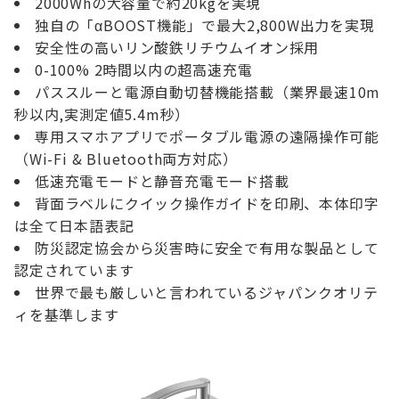
2000Whの大容量で約20kgを実現
独自の「αBOOST機能」で最大2,800W出力を実現
安全性の高いリン酸鉄リチウムイオン採用
0-100% 2時間以内の超高速充電
パススルーと電源自動切替機能搭載（業界最速10m
秒以内,実測定値5.4m秒）
専用スマホアプリでポータブル電源の遠隔操作可能
（Wi-Fi & Bluetooth両方対応）
低速充電モードと静音充電モード搭載
背面ラベルにクイック操作ガイドを印刷、本体印字
は全て日本語表記
防災認定協会から災害時に安全で有用な製品として
認定されています
世界で最も厳しいと言われているジャパンクオリテ
ィを基準します