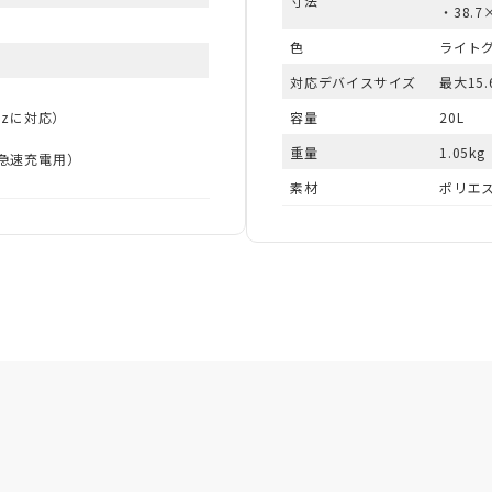
寸法
・38.
色
ライト
対応デバイスサイズ
最大15
Hzに対応）
容量
20L
重量
1.05kg
つは急速充電用）
素材
ポリエ