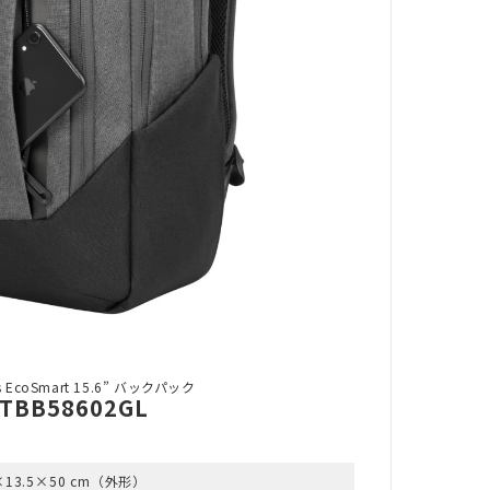
ss EcoSmart 15.6” バックパック
TBB58602GL
×13.5×50 cm（外形）