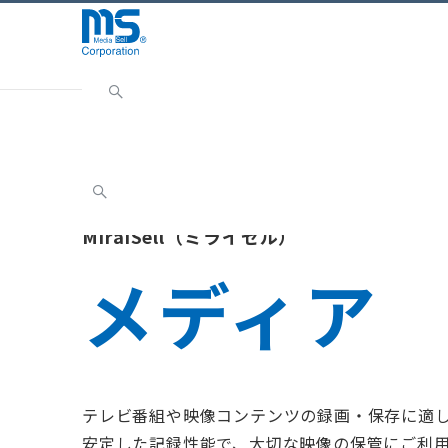
Home
取扱ブランド
パソコン周辺機器関連
Mir
MiraiSell（ミライセル）
メディア
テレビ番組や映像コンテンツの録画・保存に適
安定した記録性能で、大切な映像の保管にご利