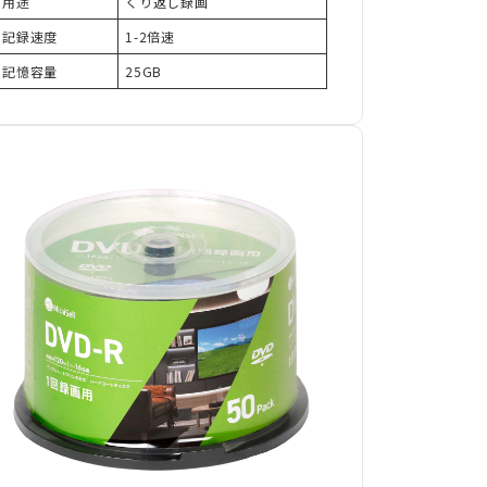
用途
くり返し録画
記録速度
1-2倍速
記憶容量
25GB