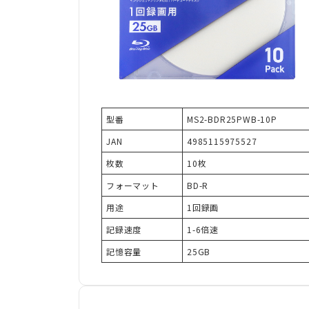
型番
MS2-BDR25PWB-10P
JAN
4985115975527
枚数
10枚
フォーマット
BD-R
用途
1回録画
記録速度
1-6倍速
記憶容量
25GB