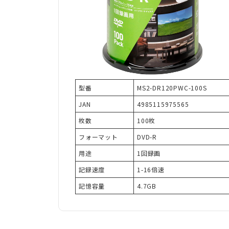
型番
MS2-DR120PWC-100S
JAN
4985115975565
枚数
100枚
フォーマット
DVD-R
用途
1回録画
記録速度
1-16倍速
記憶容量
4.7GB