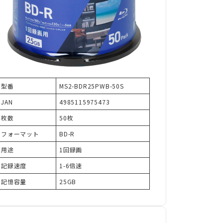
型番
MS2-BDR25PWB-50S
JAN
4985115975473
枚数
50枚
フォーマット
BD-R
用途
1回録画
記録速度
1-6倍速
記憶容量
25GB