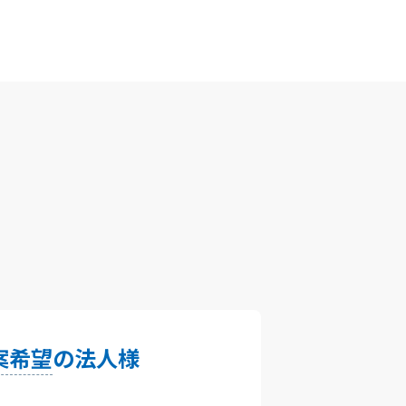
案希望
の法人様