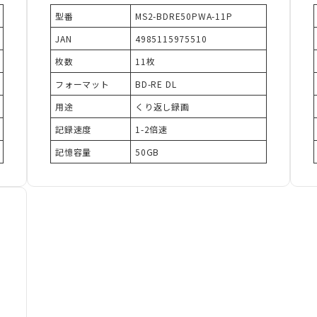
型番
MS2-BDRE50PWA-11P
JAN
4985115975510
枚数
11枚
フォーマット
BD-RE DL
用途
くり返し録画
記録速度
1-2倍速
記憶容量
50GB