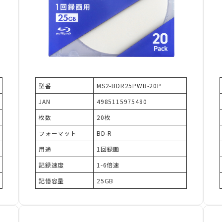
型番
MS2-BDR25PWB-20P
JAN
4985115975480
枚数
20枚
フォーマット
BD-R
用途
1回録画
記録速度
1-6倍速
記憶容量
25GB