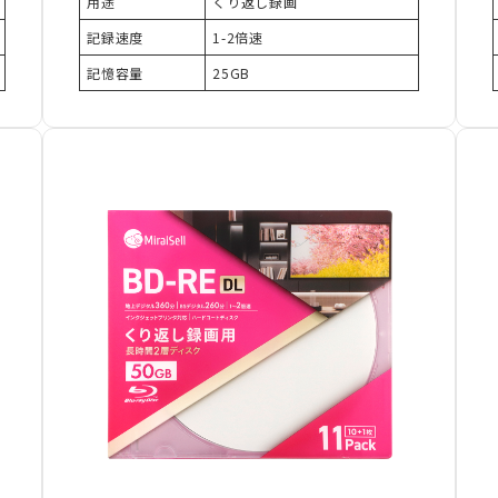
用途
くり返し録画
記録速度
1-2倍速
記憶容量
25GB