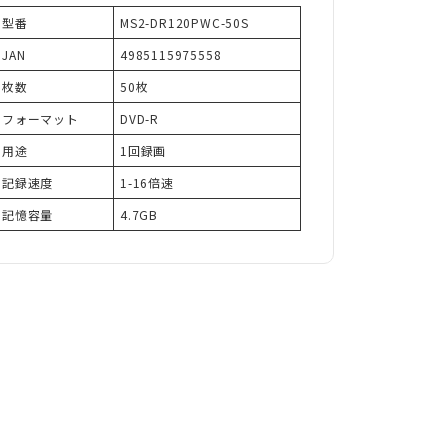
型番
MS2-DR120PWC-50S
JAN
4985115975558
枚数
50枚
フォーマット
DVD-R
用途
1回録画
記録速度
1-16倍速
記憶容量
4.7GB