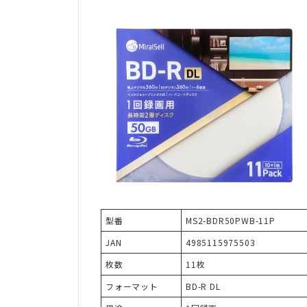
型番
MS2-BDR50PWB-11P
JAN
4985115975503
枚数
11枚
フォーマット
BD-R DL