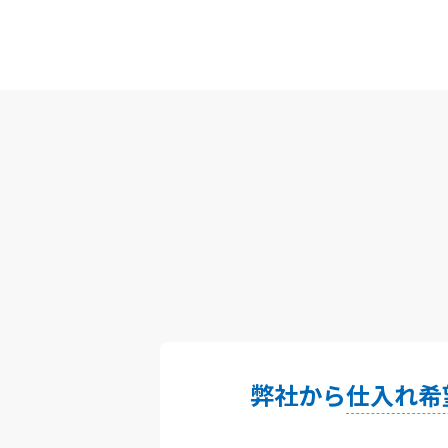
弊社から
仕入れ希