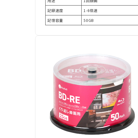
用途
1回録画
記録速度
1-6倍速
記憶容量
50GB