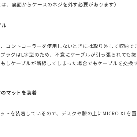
には、裏面からケースのネジを外す必要があります）
ブル
で、コントローラーを使用しないときには取り外して収納で
pe-CプラグはL字型のため、不意にケーブルが引っ張られても
もしケーブルが断線してしまった場合でもケーブルを交換すれ
。
材のマットを装着
マットを装着しているので、デスクや膝の上にMICRO XLを