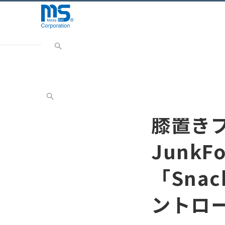
Home
NEWS
リリース
膝置きプレイスタイルに最適な
リリース
膝置き
JunkFo
「Snac
ントロ