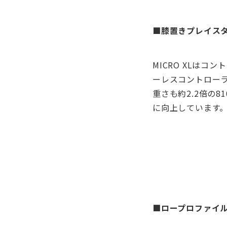
■膝置きプレイス
MICRO XLは
ーレスコントローラー
重さも約2.2倍の
に向上しています
■ロープロファイル