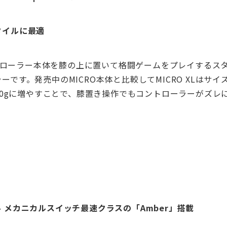
タイルに最適
コントローラー本体を膝の上に置いて格闘ゲームをプレイするス
です。発売中のMICRO本体と比較してMICRO XLはサイ
810gに増やすことで、膝置き操作でもコントローラーがズレ
。
 メカニカルスイッチ最速クラスの「Amber」搭載