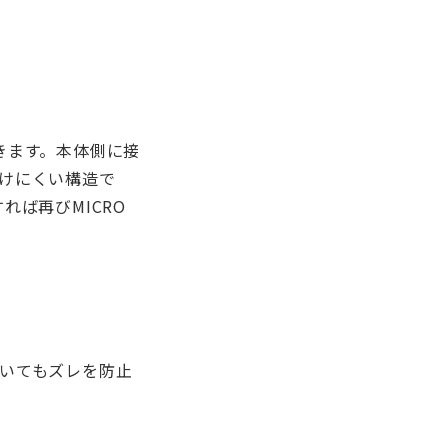
きます。本体側に接
抜けにくい構造で
ば再びMICRO
置いてもズレを防止