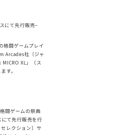
NGブースにて先行販売−
界の格闘ゲームプレイ
Arcades社〔ジャ
ICRO XL」〔ス
します。
級の格闘ゲームの祭典
NGブースにて先行販売を行
セル セレクション〕サ