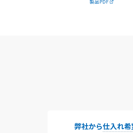
製品PDF
弊社から
仕入れ希