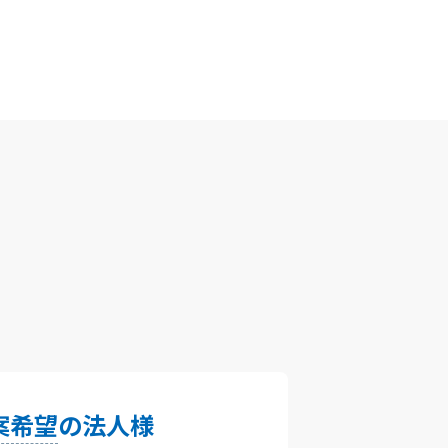
案希望
の法人様