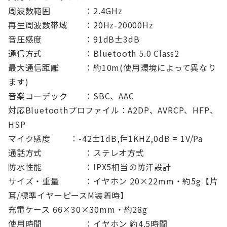
周波数範囲 ：2.4GHz
再生周波数帯域 ：20Hz-20000Hz
音圧感度 ：91dB±3dB
通信方式 ：Bluetooth 5.0 Class2
最大通信距離 ：約10m(使用環境によって異なり
ます)
音楽コーデック ：SBC、AAC
対応Bluetoothプロファイル：A2DP、AVRCP、HFP、
HSP
マイク感度 ：-42±1dB,f=1KHZ,0dB = 1V/Pa
通話方式 ：ステレオ方式
防水性能 ：IPX5相当の防汗設計
サイズ・重量 ：イヤホン 20×22mm・約5g【片
耳/標準イヤーピースM装着時】
充電ケース 66×30×30mm・約28g
使用時間 ：イヤホン 約4.5時間