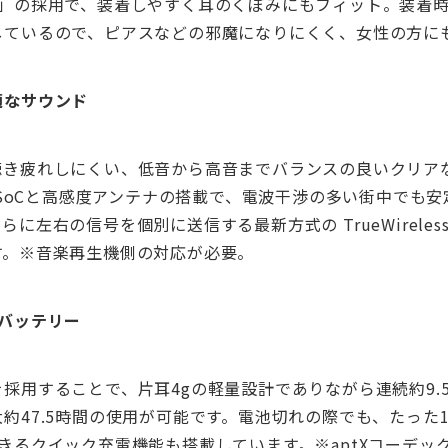
ル」の採用で、装着しやすく耳のくぼみにもフィット。装着
しているので、ピアスなどの邪魔になりにくく、女性の方に
適なサウンド
聴き疲れしにくい、低音から高音までバランスの良いクリア
最新SoCと高感度アンテナの搭載で、電波干渉の多い街中でも
左右の信号を個別に送信する最新方式の TrueWireless™ S
す。※音楽再生機側の対応が必要。
バッテリー
採用することで、片耳4gの軽量設計でありながら連続約9.
約47.5時間の使用が可能です。電池切れの際でも、たった
できるクイック充電機能も搭載しています。
※
aptXコーデ