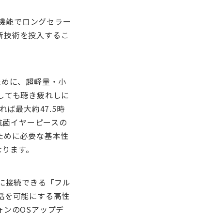
た機能でロングセラー
最新技術を投入するこ
。
ために、超軽量・小
しても聴き疲れしに
ば最大約47.5時
抗菌イヤーピースの
ために必要な基本性
なります。
に接続できる「フル
話を可能にする高性
ンのOSアップデ