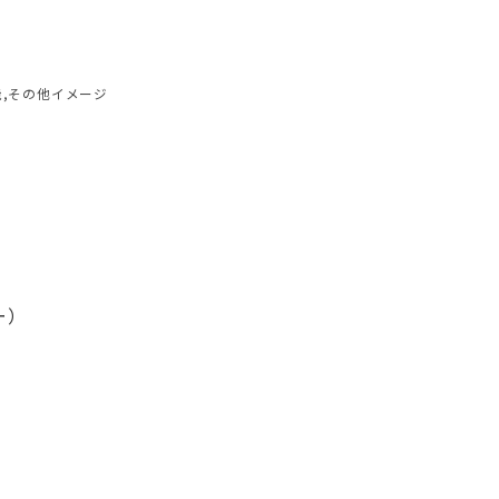
能,その他イメージ
ー）