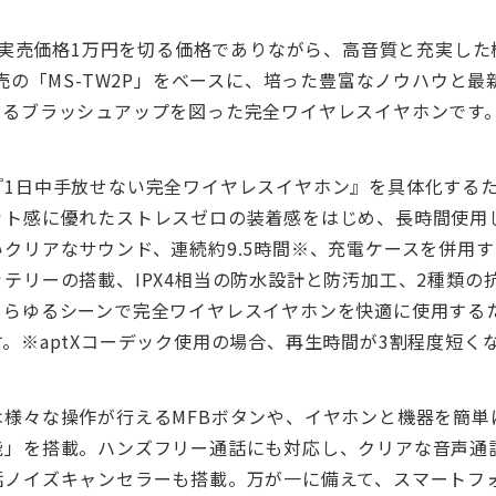
は、実売価格1万円を切る価格でありながら、高音質と充実し
発売の「MS-TW2P」をベースに、培った豊富なノウハウと
なるブラッシュアップを図った完全ワイヤレスイヤホンです
『1日中手放せない完全ワイヤレスイヤホン』を具体化する
ット感に優れたストレスゼロの装着感をはじめ、長時間使用
クリアなサウンド、連続約9.5時間※、充電ケースを併用すれ
テリーの搭載、IPX4相当の防水設計と防汚加工、2種類の
あらゆるシーンで完全ワイヤレスイヤホンを快適に使用する
。※aptXコーデック使用の場合、再生時間が3割程度短く
は様々な操作が行えるMFBボタンや、イヤホンと機器を簡単
能」を搭載。ハンズフリー通話にも対応し、クリアな音声通
話ノイズキャンセラーも搭載。万が一に備えて、スマートフォ