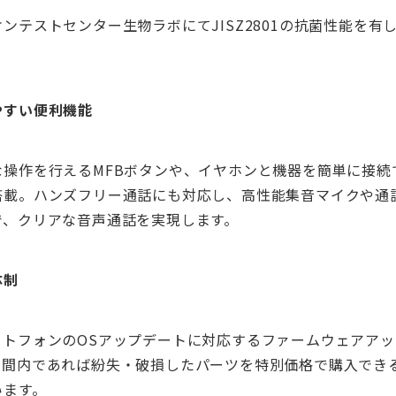
ンテストセンター生物ラボにてJISZ2801の抗菌性能を有
やすい便利機能
な操作を行えるMFBボタンや、イヤホンと機器を簡単に接続
搭載。ハンズフリー通話にも対応し、高性能集音マイクや通
で、クリアな音声通話を実現します。
体制
idスマートフォンのOSアップデートに対応するファームウェアア
期間内であれば紛失・破損したパーツを特別価格で購入でき
います。