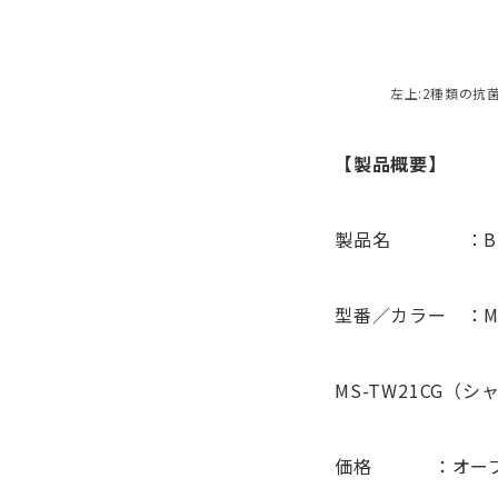
左上:2種類の抗
【製品概要】
製品名 ：Blue
型番／カラー ：MS
MS-TW21CG（
価格 ：オープン