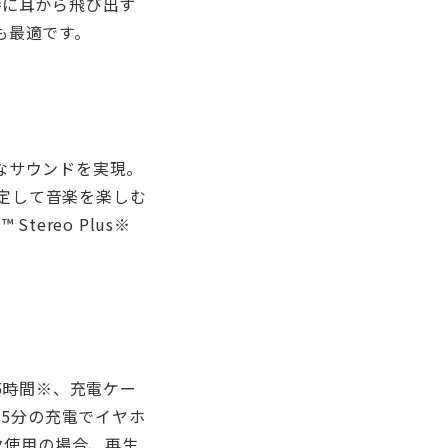
時に耳から飛び出す
も最適です。
なサウンドを実現。
安定して音楽を楽しむ
tereo Plus※
5時間※、充電ケー
15分の充電でイヤホ
ック使用の場合、再生