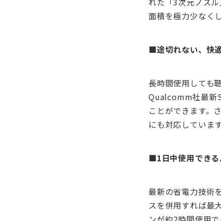
れた「3次元ノズ
面積を極力少なく
■途切れない、快
長時間使用しても
Qualcomm社
ことができます。さらに
にも対応していま
■1日中使用できる
最新の省電力技術を
スを併用すれば最大
ンが約2時間使用