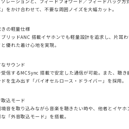
イソレーションと、フィードフォワード／フィードバック方
C」をかけ合わせて、不要な周囲ノイズを大幅カット。
驚きの軽量仕様
ブリッドANC 搭載イヤホンでも軽量設計を追求し、片耳わず
さと優れた着け心地を実現。
アなサウンド
受信するMCSync 搭載で安定した通信が可能。また、聴
ンドを生み出す「バイオセルロース・ドライバー」を採用。
音取込モード
環境音を取り込みながら音楽を聴きたい時や、他者とイヤホ
利な「外音取込モード」を搭載。