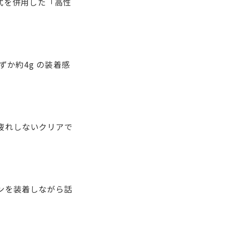
式を併用した「高性
か約4g の装着感
き疲れしないクリアで
ンを装着しながら話