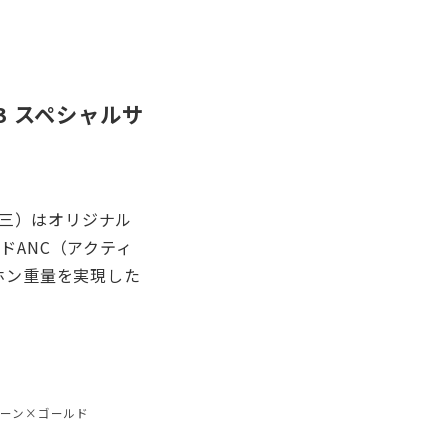
3 スペシャルサ
三）はオリジナル
ドANC（アクティ
ホン重量を実現した
。
ーン×ゴールド