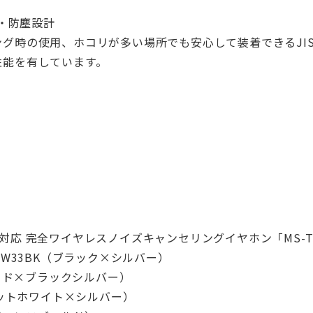
水・防塵設計
グ時の使用、ホコリが多い場所でも安心して装着できるJISC09
性能を有しています。
oth 対応 完全ワイヤレスノイズキャンセリングイヤホン「MS-T
TW33BK（ブラック×シルバー）
レッド×ブラックシルバー）
（マットホワイト×シルバー）