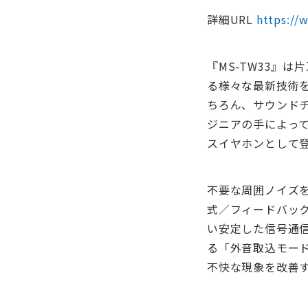
詳細URL
https://
『MS-TW33』
る様々な最新技術を
ちろん、サウンド
ジニアの手によっ
スイヤホンとして
不要な周囲ノイズ
式／フィードバッ
い安定した信号通信
る「外音取込モー
不快な現象を改善