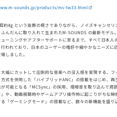
www.m-sounds.jp/products/ms-tw33.html
は片耳約4g という抜群の軽さでありながら、ノイズキャンセ
ふんだんに取り入れて生まれたM-SOUNDS の最新モデル
チューニングやアフターサポートに至るまで、すべて日本人
て行われており、日本のユーザーの嗜好や細やかなニーズに
登場しました。
を大幅にカットして圧倒的な音楽への没入感を実現する、フ
ク方式を併用した「ハイブリッドANC」の搭載をはじめ、再
が可能となる「MCSync」の採用、環境音を取り込んで周
ド」や、動画視聴時やゲームアプリ操作時に起こりがちな映像
する「ゲーミングモード」の搭載など、数々の新機能を盛り