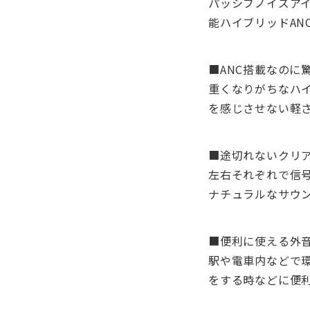
パッシブノイズア
能ハイブリッドAN
■ANC搭載なのに
重くなりがちなハイ
を感じさせない軽
■途切れないクリ
左右それぞれで信号
ナチュラルなサウ
■便利に使える外
駅や電車内などで
をする時などに便