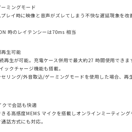
ゲーミングモード
ムプレイ時に映像と音声がズレてしまう不快な遅延現象を改
N 時のレイテンシーは70ms 相当
間再生可能
続再生が可能。充電ケース併用で最大約27 時間使用できま
クイックチャージ機能も搭載。
セリング/外音取込/ゲーミングモードを使用した場合、再
マイクで会話も快適
きる高感度MEMS マイクを搭載しオンラインミーティン
オ通話方式にも対応。