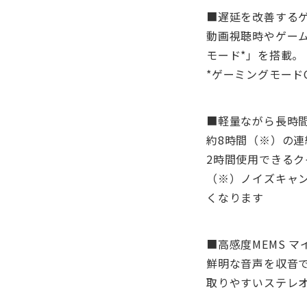
■遅延を改善する
動画視聴時やゲー
モード*」を搭載。
*ゲーミングモードO
■軽量ながら長時
約8時間（※）の連
2時間使用できる
（※）ノイズキャン
くなります
■高感度MEMS 
鮮明な音声を収音で
取りやすいステレ