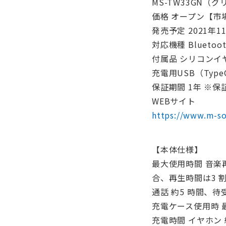
MS-TW33GN（
価格 オープン【市場
発売予定 2021年1
対応機種 Bluet
付属品 シリコンイヤー
充電用USB（TypeC
保証期間 1年 ※
WEBサイト
https://www.m-so
【本体仕様】
最大使用時間 音楽
合、再生時間は3 
通話 約5 時間、待受
充電ケース使用時 最
充電時間 イヤホン