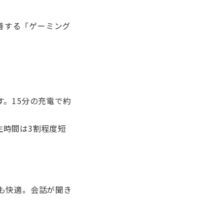
善する「ゲーミング
す。15分の充電で約
生時間は3割程度短
グも快適。会話が聞き