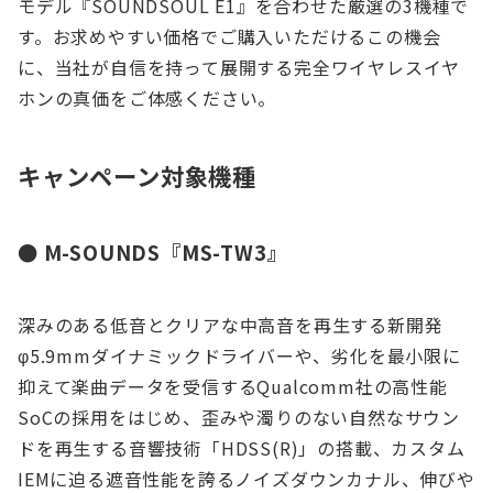
モデル『SOUNDSOUL E1』を合わせた厳選の3機種で
す。お求めやすい価格でご購入いただけるこの機会
に、当社が自信を持って展開する完全ワイヤレスイヤ
ホンの真価をご体感ください。
キャンペーン対象機種
● M-SOUNDS『MS-TW3』
深みのある低⾳とクリアな中⾼⾳を再⽣する新開発
φ5.9mmダイナミックドライバーや、劣化を最⼩限に
抑えて楽曲データを受信するQualcomm社の高性能
SoCの採用をはじめ、歪みや濁りのない⾃然なサウン
ドを再⽣する⾳響技術「HDSS(R)」の搭載、カスタム
IEMに迫る遮⾳性能を誇るノイズダウンカナル、伸びや