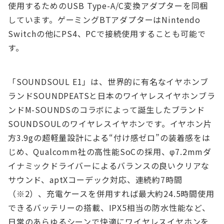
使用するためのUSB Type-A/C変換アダプターを同梱
しています。ゲーミングBTアダプターはNintendo
Switchの他にPS4、PCで接続使用することも可能で
す。
「SOUNDSOUL E1」は、世界的に有名なイヤホンブ
ランドSOUNDPEATSと日本のワイヤレスイヤホンブラ
ンドM-SOUNDSのコラボによって誕生したブランド
SOUNDSOULのワイヤレスイヤホンです。イヤホン片
方3.9gの超軽量設計による“付け感ゼロ”の装着感をは
じめ、Qualcomm社の高性能SoCの採用、φ7.2mmダ
イナミックドライバーによるバランスの良いクリアな
サウンド、aptXコーデック対応、連続約7時間
（※2）、充電ケースを併用すれば最大約24.5時間使用
できるバッテリーの搭載、IPX5相当の防水性能など、
日常のあらゆるシーンで快適にワイヤレスイヤホンを