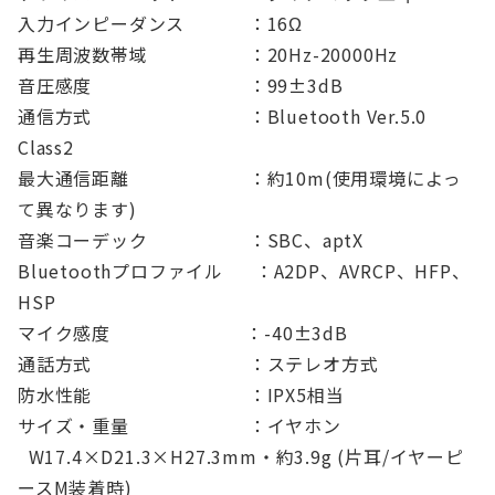
入力インピーダンス ：16Ω
再生周波数帯域 ：20Hz-20000Hz
音圧感度 ：99±3dB
通信方式 ：Bluetooth Ver.5.0
Class2
最大通信距離 ：約10m(使用環境によっ
て異なります)
音楽コーデック ：SBC、aptX
Bluetoothプロファイル ：A2DP、AVRCP、HFP、
HSP
マイク感度 ：-40±3dB
通話方式 ：ステレオ方式
防水性能 ：IPX5相当
サイズ・重量 ：イヤホン
W17.4×D21.3×H27.3mm・約3.9g (片耳/イヤーピ
ースM装着時)