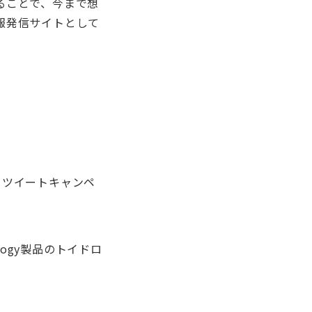
ることで、今まで想
報発信サイトとして
ー＆リツイートキャンペ
logy製品のトイドロ