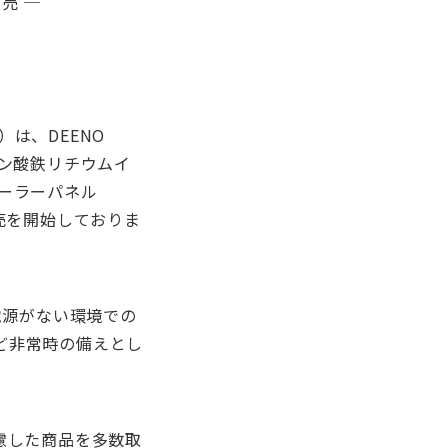
発売 ─
は、DEENO
「リン酸鉄リチウムイ
ソーラーパネル
販売を開始しておりま
電源がない環境での
ど非常時の備えとし
慮した商品を多数取