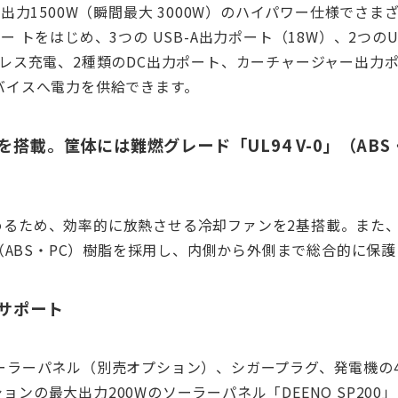
、出力1500W（瞬間最大 3000W）のハイパワー仕様でさ
ー トをはじめ、3つの USB-A出力ポート（18W）、2つのU
ヤレス充電、2種類のDC出力ポート、カーチャージャー出力
バイスへ電力を供給できます。
を搭載。筐体には難燃グレード「UL94 V-0」（ABS
めるため、効率的に放熱させる冷却ファンを2基搭載。また
0」（ABS・PC）樹脂を採用し、内側から外側まで総合的に保
サポート
ーラーパネル（別売オプション）、シガープラグ、発電機の
ョンの最大出力200Wのソーラーパネル「DEENO SP200