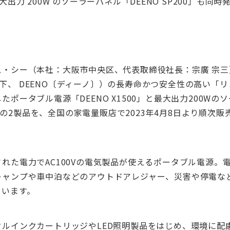
大出力 200W のソーラーパネル「DEENO SP200」も同時
・シー（本社：大阪市中央区、代表取締役社長：宗廣 宗三）
社（以下、 DEENO〔ディーノ〕）の長寿命かつ安全性の高い
たポータブル電源「DEENO X1500」と最大出力200Wの
00」の2製品を、全国の家電量販店で2023年4月8日より順次
れた電力でAC100Vの電気製品が使えるポータブル電源。
キャンプや車中泊などのアウトドアレジャー、災害や停電な
ています。
クルインクカートリッジやLED照明製品をはじめ、環境に配