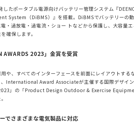
発したポータブル電源向けバッテリー管理システム『DEENO Int
agement System（DiBMS）』を搭載。DiBMSでバッテリ
充電・過放電・過電流・ショー トなどから保護し、大容量エ
性を確保します。
GN AWARDS 2023」金賞を受賞
採用や、すべてのインターフェースを前面にレイアウトする
nternational Award Associateが主催する国際デザ
2023」の「Product Design Outdoor & Exercise Eq
た。
ワーでさまざまな電気製品に対応