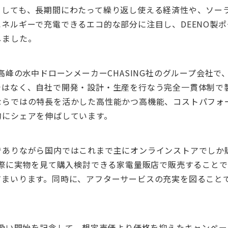
としても、長期間にわたって繰り返し使える経済性や、ソー
ネルギーで充電できるエコ的な部分に注目し、DEENO製
しました。
最高峰の水中ドローンメーカーCHASING社のグループ会社
ではなく、自社で開発・設計・生産を行なう完全一貫体制で
ならではの特長を活かした高性能かつ高機能、コストパフォ
的にシェアを伸ばしています。
でありながら国内ではこれまで主にオンラインストアでしか
実際に実物を見て購入検討できる家電量販店で販売すること
てまいります。同時に、アフターサービスの充実を図ること
。
り扱い開始を記念して、想定売価より価格を抑えたキャンペ