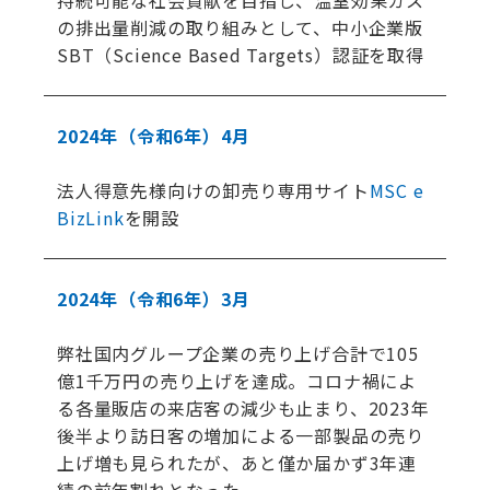
持続可能な社会貢献を目指し、温室効果ガス
の排出量削減の取り組みとして、中小企業版
SBT（Science Based Targets）認証を取得
2024年
（令和6年）
4月
法人得意先様向けの卸売り専用サイト
MSC e
BizLink
を開設
2024年
（令和6年）
3月
弊社国内グループ企業の売り上げ合計で105
億1千万円の売り上げを達成。コロナ禍によ
る各量販店の来店客の減少も止まり、2023年
後半より訪日客の増加による一部製品の売り
上げ増も見られたが、あと僅か届かず3年連