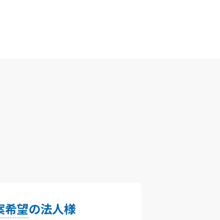
案希望
の法人様