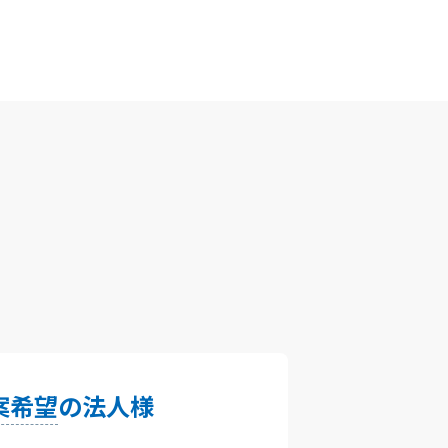
案希望
の法人様