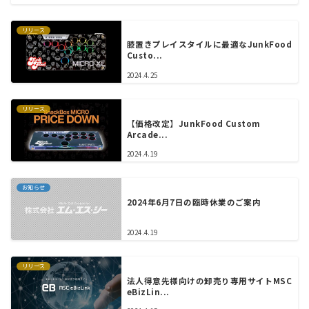
リリース
膝置きプレイスタイルに最適なJunkFood
Custo...
2024.4.25
リリース
【価格改定】JunkFood Custom
Arcade...
2024.4.19
お知らせ
2024年6月7日の臨時休業のご案内
2024.4.19
リリース
法人得意先様向けの卸売り専用サイトMSC
eBizLin...