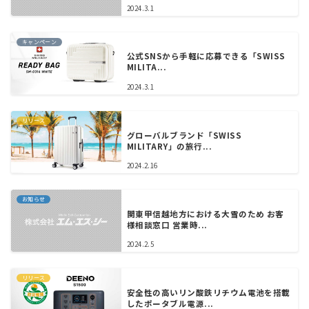
2024.3.1
キャンペーン
公式SNSから手軽に応募できる「SWISS
MILITA...
2024.3.1
リリース
グローバルブランド「SWISS
MILITARY」の旅行...
2024.2.16
お知らせ
関東甲信越地方における大雪のため お客
様相談窓口 営業時...
2024.2.5
リリース
安全性の高いリン酸鉄リチウム電池を搭載
したポータブル電源...